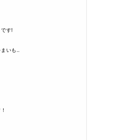
です!
いも..
す！