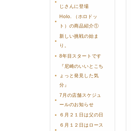
じさんに登場
Holo. （ホロドッ
ト）の商品紹介①
新しい挑戦の始ま
り。
8年目スタートです
『尼崎のいいとこち
ょっと発見した気
分』
7月の店舗スケジュ
ールのお知らせ
６月２１日は父の日
６月１２日はロース