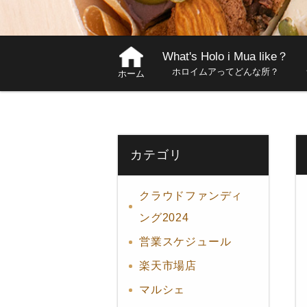
What's Holo i Mua like？
ホロイムアってどんな所？
ホーム
カテゴリ
クラウドファンディ
ング2024
営業スケジュール
楽天市場店
マルシェ