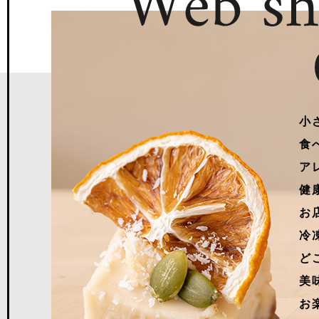
小
食
ア
健
お
冷
ど
美
お