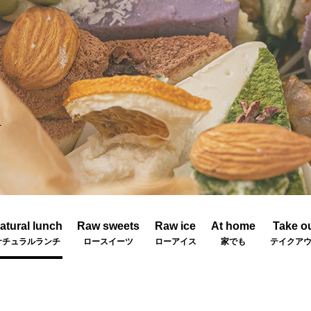
atural lunch
Raw sweets
Raw ice
At home
Take o
ナチュラルランチ
ロースイーツ
ローアイス
家でも
テイクア