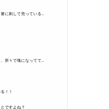
箸に刺して売っている..
、所々で塊になってて..
わる！！
ことですよね？