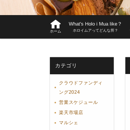
What's Holo i Mua like？
ホロイムアってどんな所？
ホーム
カテゴリ
クラウドファンディ
ング2024
営業スケジュール
楽天市場店
マルシェ