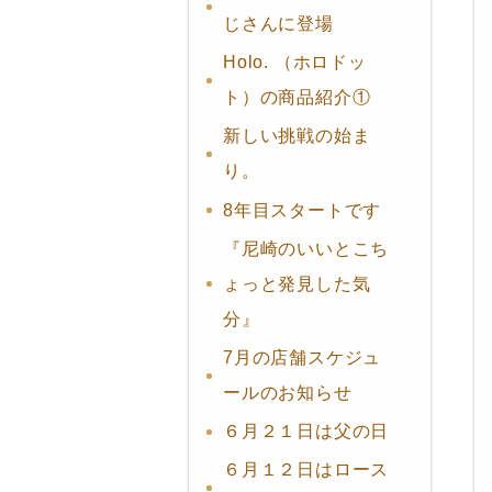
じさんに登場
Holo. （ホロドッ
ト）の商品紹介①
新しい挑戦の始ま
り。
8年目スタートです
『尼崎のいいとこち
ょっと発見した気
分』
7月の店舗スケジュ
ールのお知らせ
６月２１日は父の日
６月１２日はロース