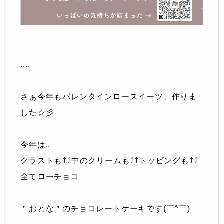
....
さぁ今年もバレンタインロースイーツ、作りま
した☆彡
今年は..
クラストも⤴︎⤴︎中のクリームも⤴︎⤴︎トッピングも⤴︎⤴︎
全てローチョコ
＂おとな＂のチョコレートケーキです(￣^￣)ゞ