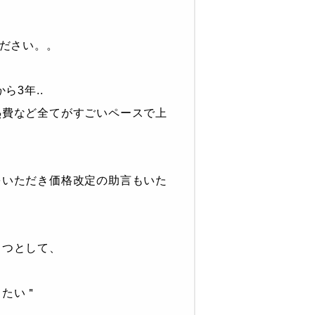
ください。。
ら3年..
熱費など全てがすごいペースで上
をいただき価格改定の助言もいた
１つとして、
したい＂