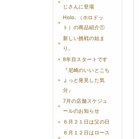
じさんに登場
Holo. （ホロドッ
ト）の商品紹介①
新しい挑戦の始ま
り。
8年目スタートです
『尼崎のいいとこち
ょっと発見した気
分』
7月の店舗スケジュ
ールのお知らせ
６月２１日は父の日
６月１２日はロース