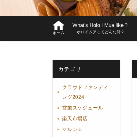
What's Holo i Mua like？
ホロイムアってどんな所？
ホーム
カテゴリ
クラウドファンディ
ング2024
営業スケジュール
楽天市場店
マルシェ