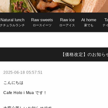
Natural lunch
Raw sweets
Raw ice
At home
T
ナチュラルランチ
ロースイーツ
ローアイス
家でも
テ
【価格改定】のお知ら
2025-06-18 05:57:51
こんにちは
Cafe Holo i Mua です！