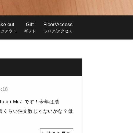
ake out
Gift
Floor/Access
イクアウト
ギフト
フロア/アクセス
9:18
olo i Mua です！今年は凄
倍くらい注文数じゃないかな？母