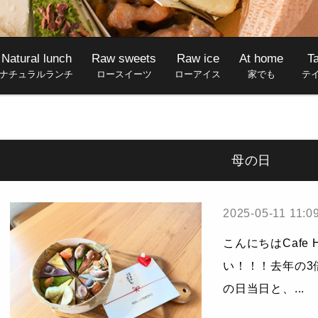
Natural lunch
Raw sweets
Raw ice
At home
T
ナチュラルランチ
ロースイーツ
ローアイス
家でも
テ
母の日
2025-05-11 11:0
こんにちはCafe H
い！！！去年の3
の日当日と、...