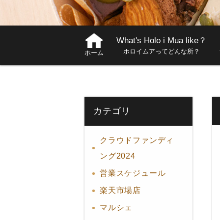
What's Holo i Mua like？
ホロイムアってどんな所？
ホーム
カテゴリ
クラウドファンディ
ング2024
営業スケジュール
楽天市場店
マルシェ