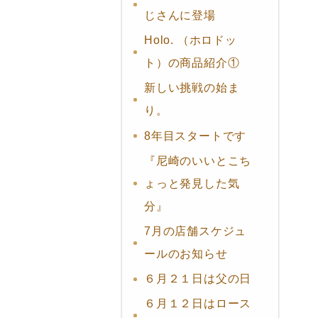
じさんに登場
Holo. （ホロドッ
ト）の商品紹介①
新しい挑戦の始ま
り。
8年目スタートです
『尼崎のいいとこち
ょっと発見した気
分』
7月の店舗スケジュ
ールのお知らせ
６月２１日は父の日
６月１２日はロース