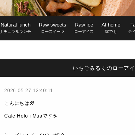
Natural lunch
Raw sweets
Raw ice
At home
T
ナチュラルランチ
ロースイーツ
ローアイス
家でも
テ
いちごみるくのローアイ
2026-05-27 12:40:11
こんにちは🌈
Cafe Holo i Muaです☕️