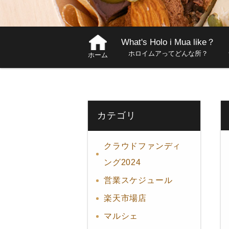
What's Holo i Mua like？
ホロイムアってどんな所？
ホーム
カテゴリ
クラウドファンディ
ング2024
営業スケジュール
楽天市場店
マルシェ