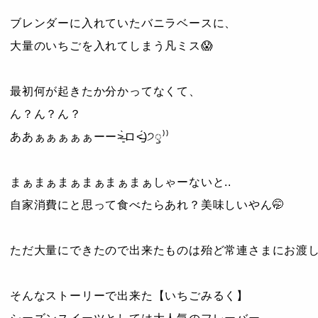
ブレンダーに入れていたバニラベースに、
大量のいちごを入れてしまう凡ミス😱
最初何が起きたか分かってなくて、
ん？ん？ん？
ああぁぁぁぁぁーー˃̶͈̀ロ˂̶͈́)੭ꠥ⁾⁾
まぁまぁまぁまぁまぁまぁしゃーないと..
自家消費にと思って食べたらあれ？美味しいやん🤭
ただ大量にできたので出来たものは殆ど常連さまにお渡
そんなストーリーで出来た【いちごみるく】