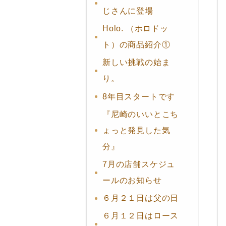
じさんに登場
Holo. （ホロドッ
ト）の商品紹介①
新しい挑戦の始ま
り。
8年目スタートです
『尼崎のいいとこち
ょっと発見した気
分』
7月の店舗スケジュ
ールのお知らせ
６月２１日は父の日
６月１２日はロース