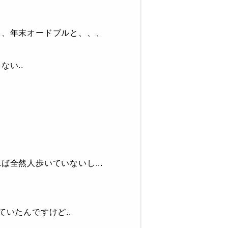
キ、年末オードブルと、、、
い..
全然人歩いていないし...
いたんですけど..