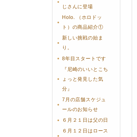
じさんに登場
Holo. （ホロドッ
ト）の商品紹介①
新しい挑戦の始ま
り。
8年目スタートです
『尼崎のいいとこち
ょっと発見した気
分』
7月の店舗スケジュ
ールのお知らせ
６月２１日は父の日
６月１２日はロース