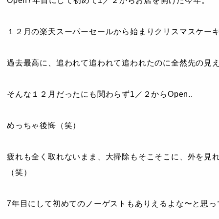
Open7年目にして初めて1／２からお店を開けた今年。
１２月の楽天スーパーセールから始まりクリスマスケー
過去最高に、追われて追われて追われたのに全然先の見えな
そんな１２月だったにも関わらず1／２からOpen..
めっちゃ後悔（笑）
疲れも全く取れないまま、大掃除もそこそこに、外を見れば
（笑）
7年目にして初めてのノーゲストもありえるよな〜と思って