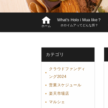
What's Holo i Mua like？
ホロイムアってどんな所？
ホーム
カテゴリ
クラウドファンディ
ング2024
営業スケジュール
楽天市場店
マルシェ